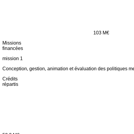
103
M€
Missions
financées
mission 1
Conception, gestion, animation et évaluation des politiques m
Crédits
répartis