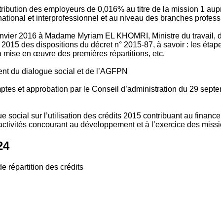
tribution des employeurs de 0,016% au titre de la mission 1 aup
ional et interprofessionnel et au niveau des branches profession
vier 2016 à Madame Myriam EL KHOMRI, Ministre du travail, de l
2015 des dispositions du décret n° 2015-87, à savoir : les ét
 mise en œuvre des premières répartitions, etc.
ment du dialogue social et de l’AGFPN
mptes et approbation par le Conseil d’administration du 29 se
 social sur l’utilisation des crédits 2015 contribuant au financ
ctivités concourant au développement et à l’exercice des missio
24
e répartition des crédits