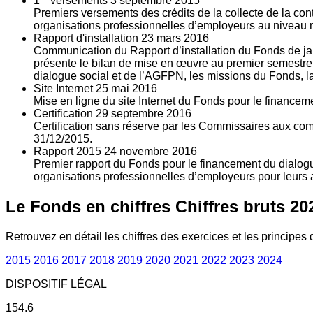
1
versements
3
septembre 2015
Premiers versements des crédits de la collecte de la con
organisations professionnelles d’employeurs au niveau nat
Rapport d'installation
23
mars 2016
Communication du Rapport d’installation du Fonds de jan
présente le bilan de mise en œuvre au premier semestre 
dialogue social et de l’AGFPN, les missions du Fonds, la
Site Internet
25
mai 2016
Mise en ligne du site Internet du Fonds pour le finance
Certification
29
septembre 2016
Certification sans réserve par les Commissaires aux co
31/12/2015.
Rapport 2015
24
novembre 2016
Premier rapport du Fonds pour le financement du dialogue
organisations professionnelles d’employeurs pour leurs a
Le Fonds en chiffres
Chiffres bruts 20
Retrouvez en détail les chiffres des exercices et les principes d
2015
2016
2017
2018
2019
2020
2021
2022
2023
2024
DISPOSITIF LÉGAL
154.6