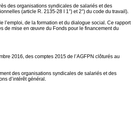
rès des organisations syndicales de salariés et des
nelles (article R. 2135‐28 I 1°) et 2°) du code du travail).
’emploi, de la formation et du dialogue social. Ce rapport
apes de mise en œuvre du Fonds pour le financement du
ptembre 2016, des comptes 2015 de l’AGFPN clôturés au
ement des organisations syndicales de salariés et des
ns d’intérêt général.