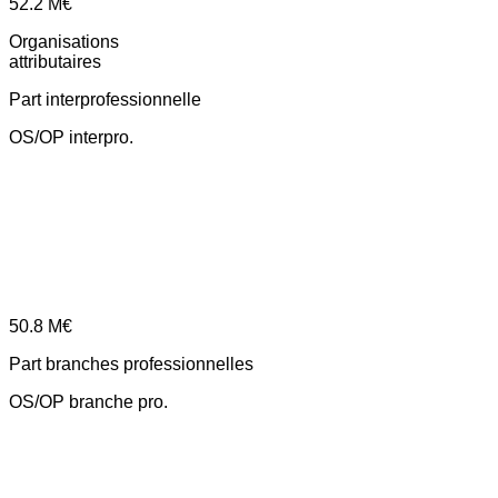
52.2
M€
Organisations
attributaires
Part interprofessionnelle
OS/OP interpro.
50.8
M€
Part branches professionnelles
OS/OP branche pro.