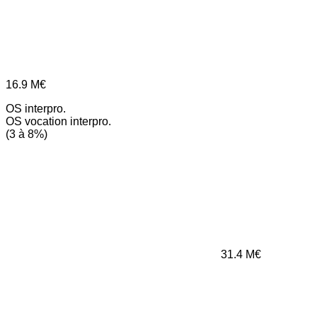
16.9
M€
OS interpro.
OS vocation interpro.
(3 à 8%)
31.4
M€