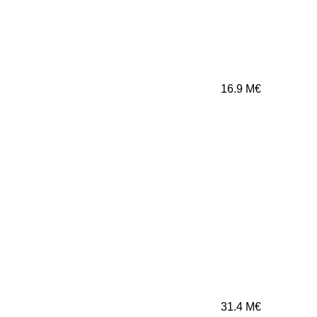
16.9
M€
31.4
M€