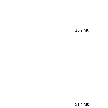
16.9
M€
31.4
M€