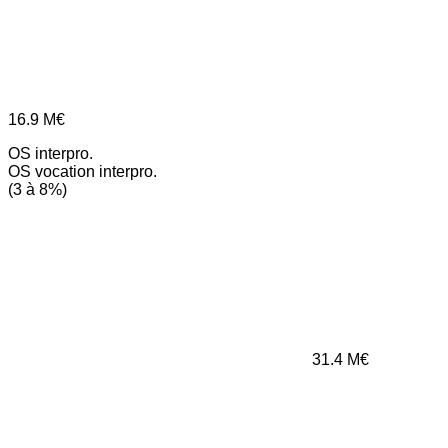
16.9
M€
OS interpro.
OS vocation interpro.
(3 à 8%)
31.4
M€