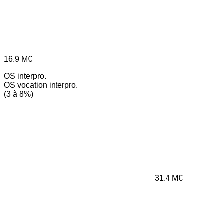
16.9
M€
OS interpro.
OS vocation interpro.
(3 à 8%)
31.4
M€