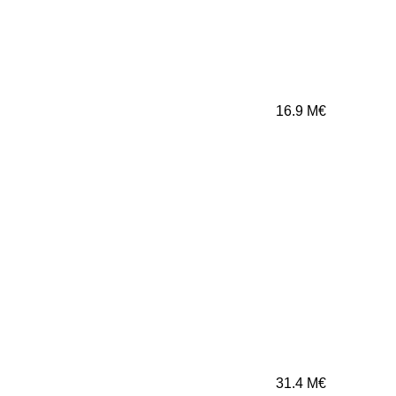
16.9
M€
31.4
M€