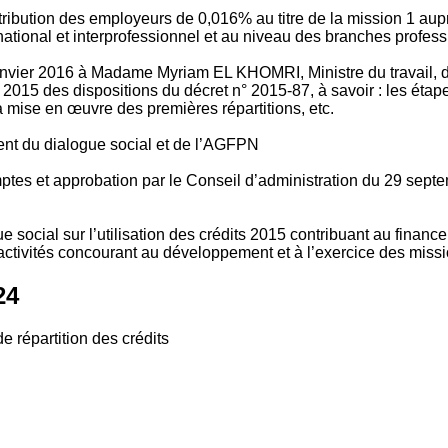
tribution des employeurs de 0,016% au titre de la mission 1 aup
ional et interprofessionnel et au niveau des branches profession
vier 2016 à Madame Myriam EL KHOMRI, Ministre du travail, de l
2015 des dispositions du décret n° 2015-87, à savoir : les ét
 mise en œuvre des premières répartitions, etc.
ment du dialogue social et de l’AGFPN
mptes et approbation par le Conseil d’administration du 29 se
 social sur l’utilisation des crédits 2015 contribuant au financ
ctivités concourant au développement et à l’exercice des missio
24
e répartition des crédits