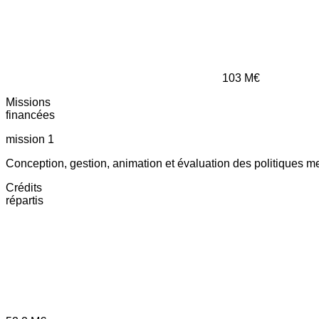
103
M€
Missions
financées
mission 1
Conception, gestion, animation et évaluation des politiques m
Crédits
répartis