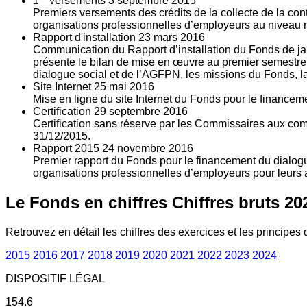
1
versements
3
septembre 2015
Premiers versements des crédits de la collecte de la con
organisations professionnelles d’employeurs au niveau nat
Rapport d'installation
23
mars 2016
Communication du Rapport d’installation du Fonds de jan
présente le bilan de mise en œuvre au premier semestre 
dialogue social et de l’AGFPN, les missions du Fonds, la
Site Internet
25
mai 2016
Mise en ligne du site Internet du Fonds pour le finance
Certification
29
septembre 2016
Certification sans réserve par les Commissaires aux co
31/12/2015.
Rapport 2015
24
novembre 2016
Premier rapport du Fonds pour le financement du dialogue
organisations professionnelles d’employeurs pour leurs a
Le Fonds en chiffres
Chiffres bruts 20
Retrouvez en détail les chiffres des exercices et les principes d
2015
2016
2017
2018
2019
2020
2021
2022
2023
2024
DISPOSITIF LÉGAL
154.6