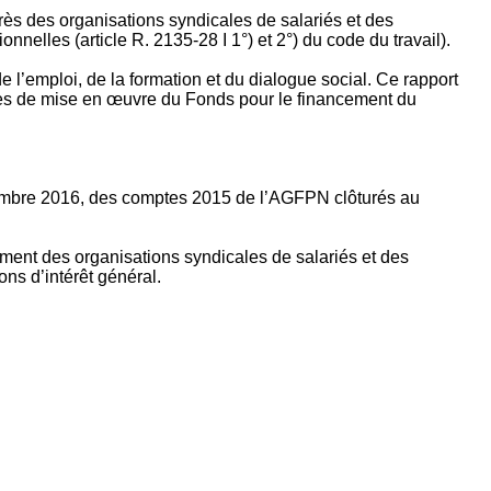
rès des organisations syndicales de salariés et des
nelles (article R. 2135‐28 I 1°) et 2°) du code du travail).
’emploi, de la formation et du dialogue social. Ce rapport
apes de mise en œuvre du Fonds pour le financement du
ptembre 2016, des comptes 2015 de l’AGFPN clôturés au
ement des organisations syndicales de salariés et des
ns d’intérêt général.