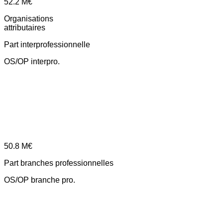
52.2
M€
Organisations
attributaires
Part interprofessionnelle
OS/OP interpro.
50.8
M€
Part branches professionnelles
OS/OP branche pro.