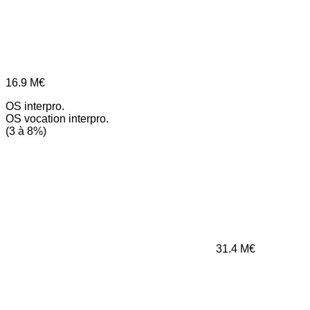
16.9
M€
OS interpro.
OS vocation interpro.
(3 à 8%)
31.4
M€