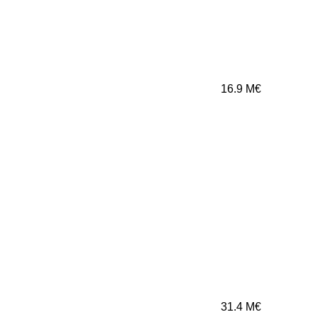
16.9
M€
31.4
M€