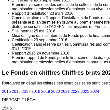
1
versements
3
septembre 2015
Premiers versements des crédits de la collecte de la con
organisations professionnelles d’employeurs au niveau nat
Rapport d'installation
23
mars 2016
Communication du Rapport d’installation du Fonds de jan
présente le bilan de mise en œuvre au premier semestre 
dialogue social et de l’AGFPN, les missions du Fonds, la
Site Internet
25
mai 2016
Mise en ligne du site Internet du Fonds pour le finance
Certification
29
septembre 2016
Certification sans réserve par les Commissaires aux co
31/12/2015.
Rapport 2015
24
novembre 2016
Premier rapport du Fonds pour le financement du dialogue
organisations professionnelles d’employeurs pour leurs a
Le Fonds en chiffres
Chiffres bruts 20
Retrouvez en détail les chiffres des exercices et les principes d
2015
2016
2017
2018
2019
2020
2021
2022
2023
2024
DISPOSITIF LÉGAL
154.6