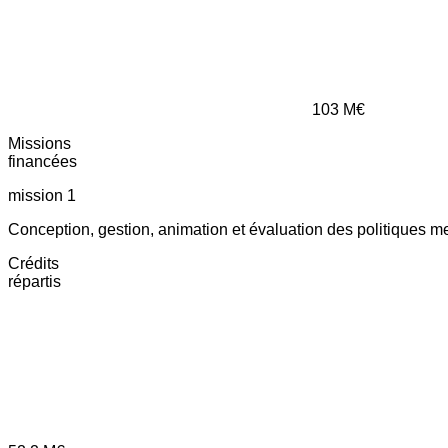
103
M€
Missions
financées
mission 1
Conception, gestion, animation et évaluation des politiques m
Crédits
répartis