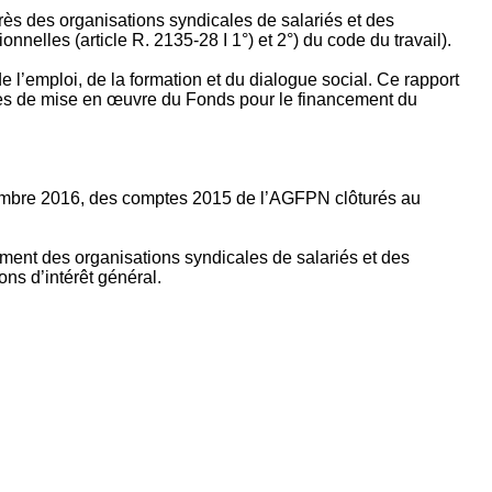
rès des organisations syndicales de salariés et des
nelles (article R. 2135‐28 I 1°) et 2°) du code du travail).
’emploi, de la formation et du dialogue social. Ce rapport
apes de mise en œuvre du Fonds pour le financement du
ptembre 2016, des comptes 2015 de l’AGFPN clôturés au
ement des organisations syndicales de salariés et des
ns d’intérêt général.