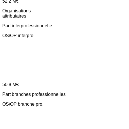
52.2
M€
Organisations
attributaires
Part interprofessionnelle
OS/OP interpro.
50.8
M€
Part branches professionnelles
OS/OP branche pro.