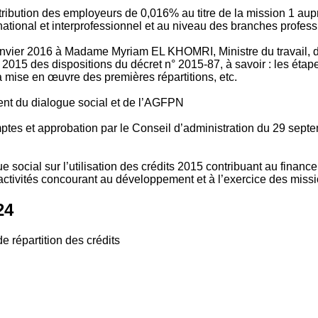
tribution des employeurs de 0,016% au titre de la mission 1 aup
ional et interprofessionnel et au niveau des branches profession
vier 2016 à Madame Myriam EL KHOMRI, Ministre du travail, de l
2015 des dispositions du décret n° 2015-87, à savoir : les ét
 mise en œuvre des premières répartitions, etc.
ment du dialogue social et de l’AGFPN
mptes et approbation par le Conseil d’administration du 29 se
 social sur l’utilisation des crédits 2015 contribuant au financ
ctivités concourant au développement et à l’exercice des missio
24
e répartition des crédits