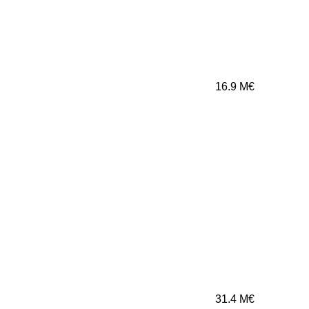
16.9
M€
31.4
M€