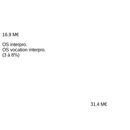
16.9
M€
OS interpro.
OS vocation interpro.
(3 à 8%)
31.4
M€