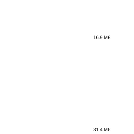
16.9
M€
31.4
M€