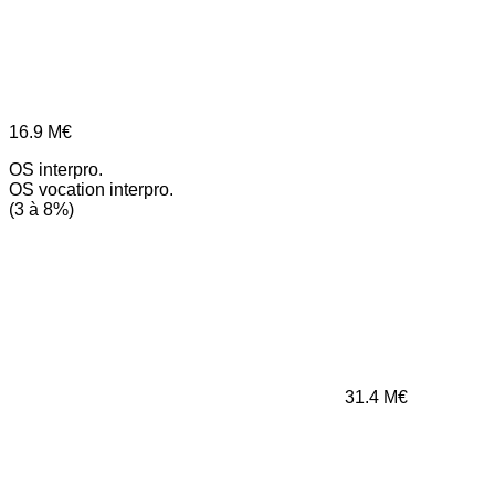
16.9
M€
OS interpro.
OS vocation interpro.
(3 à 8%)
31.4
M€