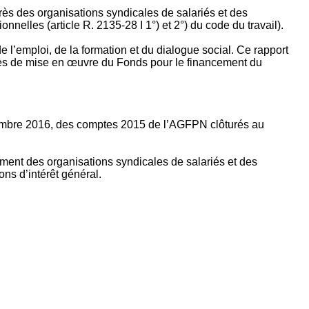
rès des organisations syndicales de salariés et des
nelles (article R. 2135‐28 I 1°) et 2°) du code du travail).
’emploi, de la formation et du dialogue social. Ce rapport
apes de mise en œuvre du Fonds pour le financement du
ptembre 2016, des comptes 2015 de l’AGFPN clôturés au
ement des organisations syndicales de salariés et des
ns d’intérêt général.