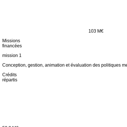
103
M€
Missions
financées
mission 1
Conception, gestion, animation et évaluation des politiques m
Crédits
répartis