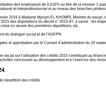
tribution des employeurs de 0,016% au titre de la mission 1 aup
ional et interprofessionnel et au niveau des branches profession
vier 2016 à Madame Myriam EL KHOMRI, Ministre du travail, de l
2015 des dispositions du décret n° 2015-87, à savoir : les ét
 mise en œuvre des premières répartitions, etc.
ment du dialogue social et de l’AGFPN
mptes et approbation par le Conseil d’administration du 29 se
 social sur l’utilisation des crédits 2015 contribuant au financ
ctivités concourant au développement et à l’exercice des missio
24
e répartition des crédits