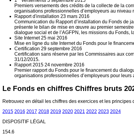
1
versements
3
septembre 2015
Premiers versements des crédits de la collecte de la con
organisations professionnelles d’employeurs au niveau nat
Rapport d'installation
23
mars 2016
Communication du Rapport d’installation du Fonds de jan
présente le bilan de mise en œuvre au premier semestre 
dialogue social et de l’AGFPN, les missions du Fonds, la
Site Internet
25
mai 2016
Mise en ligne du site Internet du Fonds pour le finance
Certification
29
septembre 2016
Certification sans réserve par les Commissaires aux co
31/12/2015.
Rapport 2015
24
novembre 2016
Premier rapport du Fonds pour le financement du dialogue
organisations professionnelles d’employeurs pour leurs a
Le Fonds en chiffres
Chiffres bruts 20
Retrouvez en détail les chiffres des exercices et les principes d
2015
2016
2017
2018
2019
2020
2021
2022
2023
2024
DISPOSITIF LÉGAL
154.6