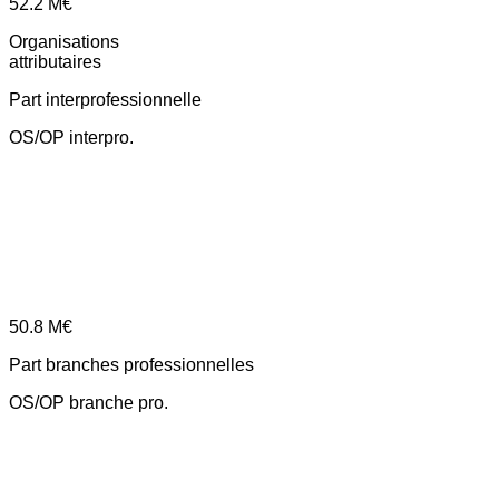
52.2
M€
Organisations
attributaires
Part interprofessionnelle
OS/OP interpro.
50.8
M€
Part branches professionnelles
OS/OP branche pro.