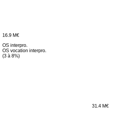
16.9
M€
OS interpro.
OS vocation interpro.
(3 à 8%)
31.4
M€