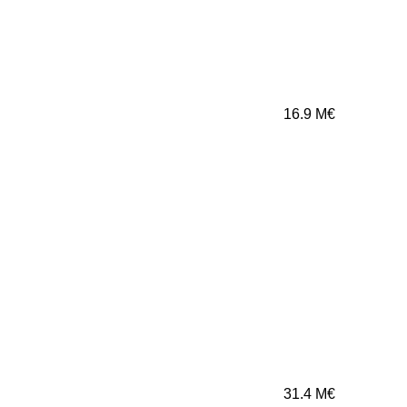
16.9
M€
31.4
M€