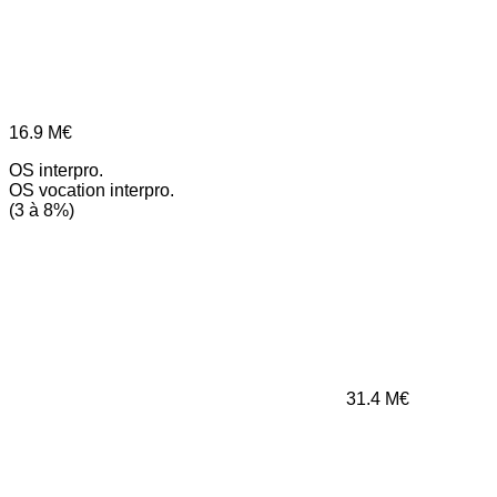
16.9
M€
OS interpro.
OS vocation interpro.
(3 à 8%)
31.4
M€