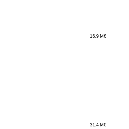
16.9
M€
31.4
M€