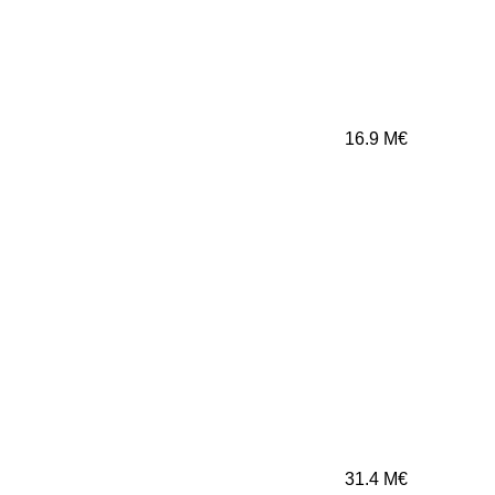
16.9
M€
31.4
M€