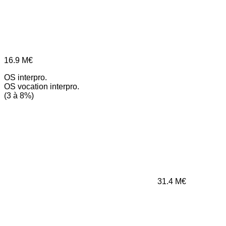
16.9
M€
OS interpro.
OS vocation interpro.
(3 à 8%)
31.4
M€