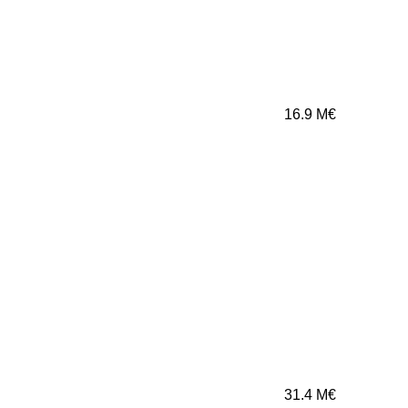
16.9
M€
31.4
M€