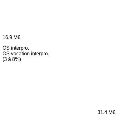
16.9
M€
OS interpro.
OS vocation interpro.
(3 à 8%)
31.4
M€