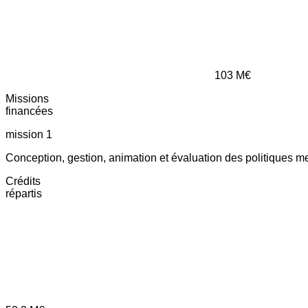
103
M€
Missions
financées
mission 1
Conception, gestion, animation et évaluation des politiques m
Crédits
répartis