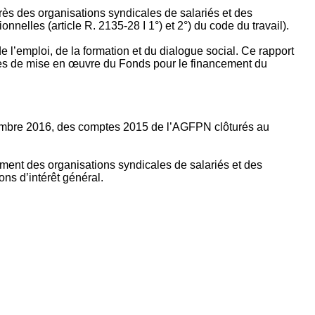
rès des organisations syndicales de salariés et des
nelles (article R. 2135‐28 I 1°) et 2°) du code du travail).
’emploi, de la formation et du dialogue social. Ce rapport
apes de mise en œuvre du Fonds pour le financement du
ptembre 2016, des comptes 2015 de l’AGFPN clôturés au
ement des organisations syndicales de salariés et des
ns d’intérêt général.