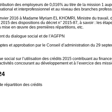
tribution des employeurs de 0,016% au titre de la mission 1 aup
ional et interprofessionnel et au niveau des branches profession
vier 2016 à Madame Myriam EL KHOMRI, Ministre du travail, de l
2015 des dispositions du décret n° 2015-87, à savoir : les ét
 mise en œuvre des premières répartitions, etc.
ment du dialogue social et de l’AGFPN
mptes et approbation par le Conseil d’administration du 29 se
 social sur l’utilisation des crédits 2015 contribuant au financ
ctivités concourant au développement et à l’exercice des missio
24
e répartition des crédits