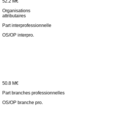
52.2
M€
Organisations
attributaires
Part interprofessionnelle
OS/OP interpro.
50.8
M€
Part branches professionnelles
OS/OP branche pro.