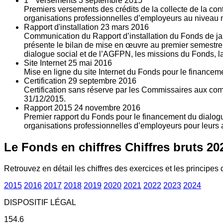
1
versements
3
septembre 2015
Premiers versements des crédits de la collecte de la con
organisations professionnelles d’employeurs au niveau nat
Rapport d'installation
23
mars 2016
Communication du Rapport d’installation du Fonds de jan
présente le bilan de mise en œuvre au premier semestre 
dialogue social et de l’AGFPN, les missions du Fonds, la
Site Internet
25
mai 2016
Mise en ligne du site Internet du Fonds pour le finance
Certification
29
septembre 2016
Certification sans réserve par les Commissaires aux co
31/12/2015.
Rapport 2015
24
novembre 2016
Premier rapport du Fonds pour le financement du dialogue
organisations professionnelles d’employeurs pour leurs a
Le Fonds en chiffres
Chiffres bruts 20
Retrouvez en détail les chiffres des exercices et les principes d
2015
2016
2017
2018
2019
2020
2021
2022
2023
2024
DISPOSITIF LÉGAL
154.6