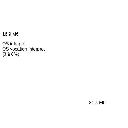
16.9
M€
OS interpro.
OS vocation interpro.
(3 à 8%)
31.4
M€