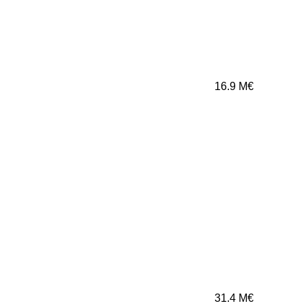
16.9
M€
31.4
M€