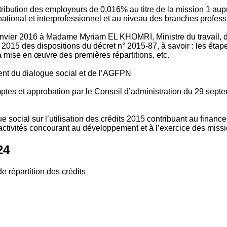
tribution des employeurs de 0,016% au titre de la mission 1 aup
ional et interprofessionnel et au niveau des branches profession
vier 2016 à Madame Myriam EL KHOMRI, Ministre du travail, de l
2015 des dispositions du décret n° 2015-87, à savoir : les ét
 mise en œuvre des premières répartitions, etc.
ment du dialogue social et de l’AGFPN
mptes et approbation par le Conseil d’administration du 29 se
 social sur l’utilisation des crédits 2015 contribuant au financ
ctivités concourant au développement et à l’exercice des missio
24
e répartition des crédits