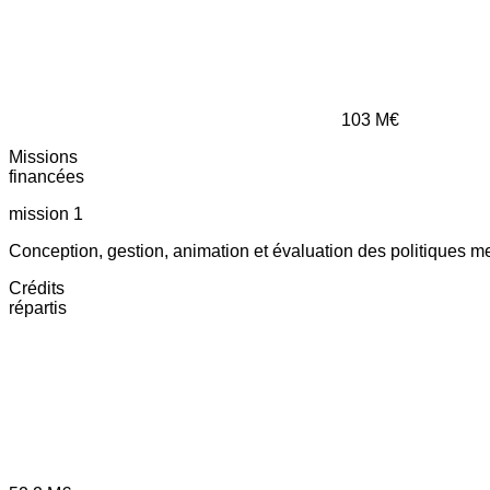
103
M€
Missions
financées
mission 1
Conception, gestion, animation et évaluation des politiques m
Crédits
répartis