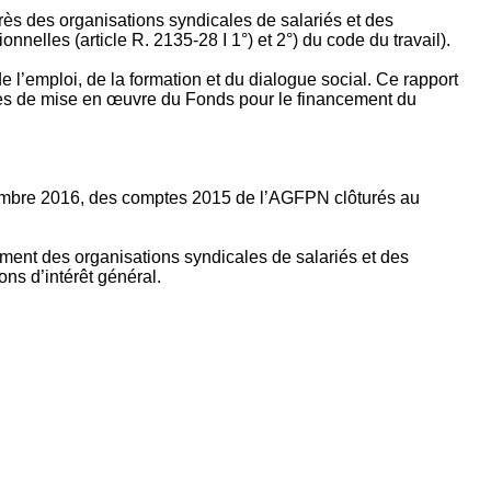
rès des organisations syndicales de salariés et des
nelles (article R. 2135‐28 I 1°) et 2°) du code du travail).
’emploi, de la formation et du dialogue social. Ce rapport
apes de mise en œuvre du Fonds pour le financement du
ptembre 2016, des comptes 2015 de l’AGFPN clôturés au
ement des organisations syndicales de salariés et des
ns d’intérêt général.