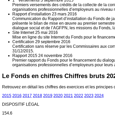
1
versements
3
septembre 2015
Premiers versements des crédits de la collecte de la con
organisations professionnelles d’employeurs au niveau nat
Rapport d'installation
23
mars 2016
Communication du Rapport d’installation du Fonds de jan
présente le bilan de mise en œuvre au premier semestre 
dialogue social et de l’AGFPN, les missions du Fonds, la
Site Internet
25
mai 2016
Mise en ligne du site Internet du Fonds pour le finance
Certification
29
septembre 2016
Certification sans réserve par les Commissaires aux co
31/12/2015.
Rapport 2015
24
novembre 2016
Premier rapport du Fonds pour le financement du dialogue
organisations professionnelles d’employeurs pour leurs a
Le Fonds en chiffres
Chiffres bruts 20
Retrouvez en détail les chiffres des exercices et les principes d
2015
2016
2017
2018
2019
2020
2021
2022
2023
2024
DISPOSITIF LÉGAL
154.6