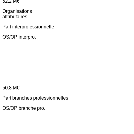
52.2
M€
Organisations
attributaires
Part interprofessionnelle
OS/OP interpro.
50.8
M€
Part branches professionnelles
OS/OP branche pro.