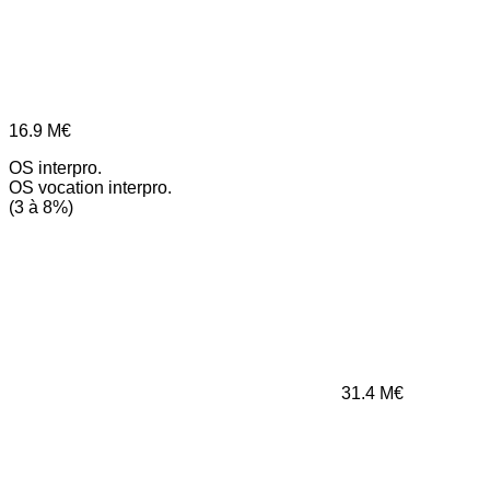
16.9
M€
OS interpro.
OS vocation interpro.
(3 à 8%)
31.4
M€