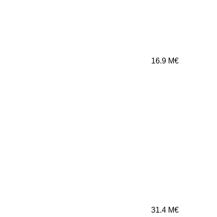
16.9
M€
31.4
M€