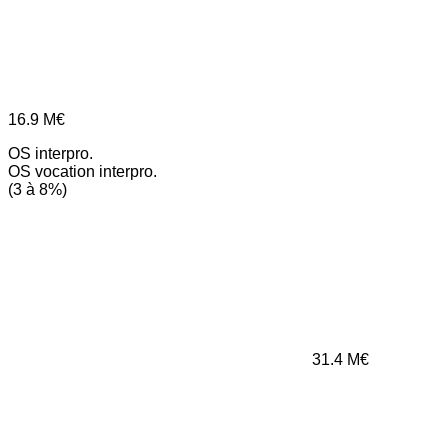
16.9
M€
OS interpro.
OS vocation interpro.
(3 à 8%)
31.4
M€