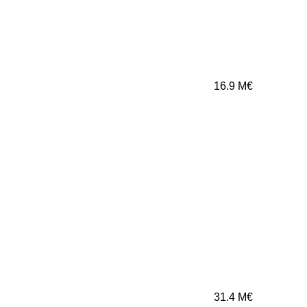
16.9
M€
31.4
M€