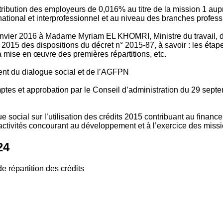
tribution des employeurs de 0,016% au titre de la mission 1 aup
ional et interprofessionnel et au niveau des branches profession
vier 2016 à Madame Myriam EL KHOMRI, Ministre du travail, de l
2015 des dispositions du décret n° 2015-87, à savoir : les ét
 mise en œuvre des premières répartitions, etc.
ment du dialogue social et de l’AGFPN
mptes et approbation par le Conseil d’administration du 29 se
 social sur l’utilisation des crédits 2015 contribuant au financ
ctivités concourant au développement et à l’exercice des missio
24
e répartition des crédits