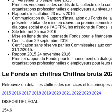
1
versements
3
septembre 2015
Premiers versements des crédits de la collecte de la con
organisations professionnelles d’employeurs au niveau nat
Rapport d'installation
23
mars 2016
Communication du Rapport d’installation du Fonds de jan
présente le bilan de mise en œuvre au premier semestre 
dialogue social et de l’AGFPN, les missions du Fonds, la
Site Internet
25
mai 2016
Mise en ligne du site Internet du Fonds pour le finance
Certification
29
septembre 2016
Certification sans réserve par les Commissaires aux co
31/12/2015.
Rapport 2015
24
novembre 2016
Premier rapport du Fonds pour le financement du dialogue
organisations professionnelles d’employeurs pour leurs a
Le Fonds en chiffres
Chiffres bruts 20
Retrouvez en détail les chiffres des exercices et les principes d
2015
2016
2017
2018
2019
2020
2021
2022
2023
2024
DISPOSITIF LÉGAL
154.6