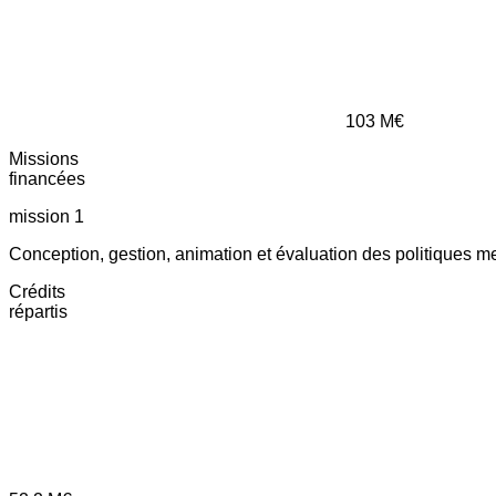
103
M€
Missions
financées
mission 1
Conception, gestion, animation et évaluation des politiques m
Crédits
répartis