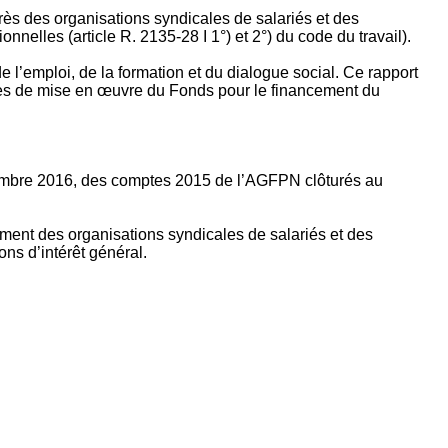
rès des organisations syndicales de salariés et des
nelles (article R. 2135‐28 I 1°) et 2°) du code du travail).
’emploi, de la formation et du dialogue social. Ce rapport
apes de mise en œuvre du Fonds pour le financement du
ptembre 2016, des comptes 2015 de l’AGFPN clôturés au
ement des organisations syndicales de salariés et des
ns d’intérêt général.