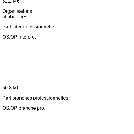
52.2
M€
Organisations
attributaires
Part interprofessionnelle
OS/OP interpro.
50.8
M€
Part branches professionnelles
OS/OP branche pro.