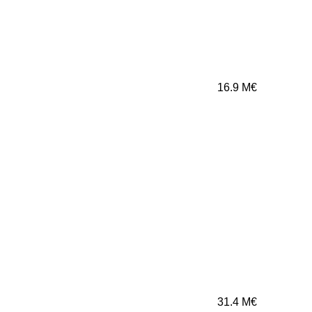
16.9
M€
31.4
M€