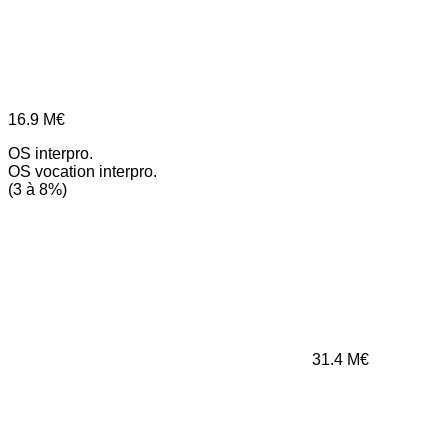
16.9
M€
OS interpro.
OS vocation interpro.
(3 à 8%)
31.4
M€