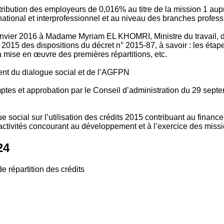
tribution des employeurs de 0,016% au titre de la mission 1 aup
ional et interprofessionnel et au niveau des branches profession
vier 2016 à Madame Myriam EL KHOMRI, Ministre du travail, de l
2015 des dispositions du décret n° 2015-87, à savoir : les ét
 mise en œuvre des premières répartitions, etc.
ment du dialogue social et de l’AGFPN
mptes et approbation par le Conseil d’administration du 29 se
 social sur l’utilisation des crédits 2015 contribuant au financ
ctivités concourant au développement et à l’exercice des missio
24
e répartition des crédits