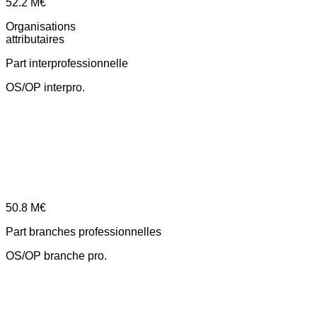
52.2
M€
Organisations
attributaires
Part interprofessionnelle
OS/OP interpro.
50.8
M€
Part branches professionnelles
OS/OP branche pro.