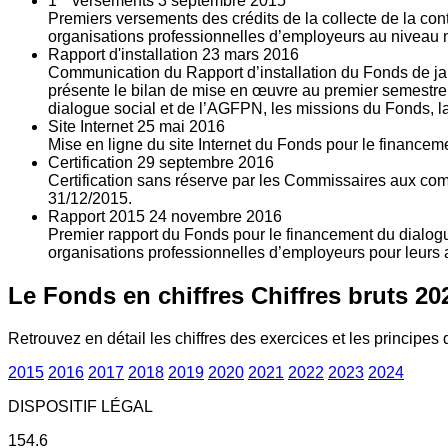
1
versements
3
septembre 2015
Premiers versements des crédits de la collecte de la con
organisations professionnelles d’employeurs au niveau nat
Rapport d'installation
23
mars 2016
Communication du Rapport d’installation du Fonds de jan
présente le bilan de mise en œuvre au premier semestre 
dialogue social et de l’AGFPN, les missions du Fonds, la
Site Internet
25
mai 2016
Mise en ligne du site Internet du Fonds pour le finance
Certification
29
septembre 2016
Certification sans réserve par les Commissaires aux co
31/12/2015.
Rapport 2015
24
novembre 2016
Premier rapport du Fonds pour le financement du dialogue
organisations professionnelles d’employeurs pour leurs a
Le Fonds en chiffres
Chiffres bruts 20
Retrouvez en détail les chiffres des exercices et les principes d
2015
2016
2017
2018
2019
2020
2021
2022
2023
2024
DISPOSITIF LÉGAL
154.6