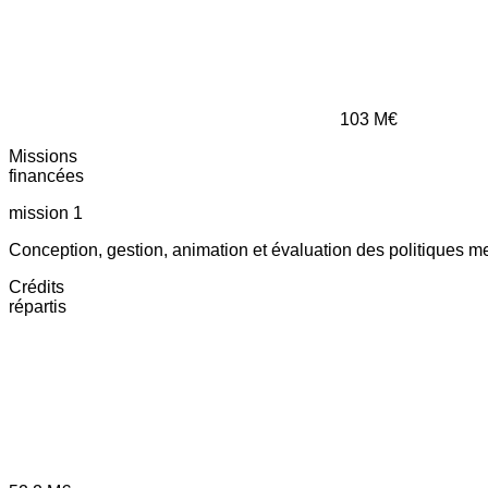
103
M€
Missions
financées
mission 1
Conception, gestion, animation et évaluation des politiques m
Crédits
répartis