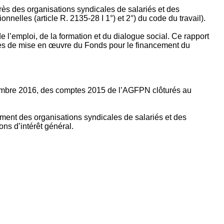
rès des organisations syndicales de salariés et des
nelles (article R. 2135‐28 I 1°) et 2°) du code du travail).
’emploi, de la formation et du dialogue social. Ce rapport
apes de mise en œuvre du Fonds pour le financement du
ptembre 2016, des comptes 2015 de l’AGFPN clôturés au
ement des organisations syndicales de salariés et des
ns d’intérêt général.