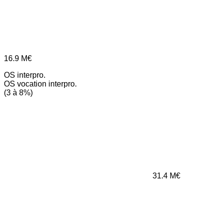
16.9
M€
OS interpro.
OS vocation interpro.
(3 à 8%)
31.4
M€