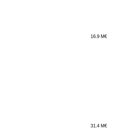
16.9
M€
31.4
M€