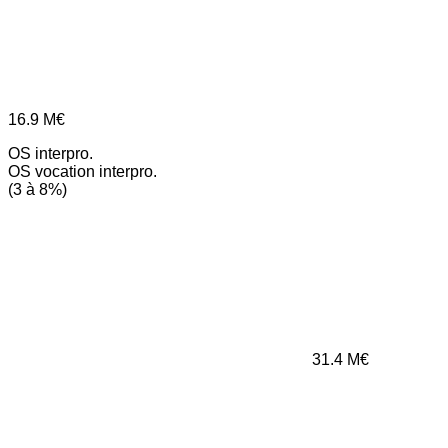
16.9
M€
OS interpro.
OS vocation interpro.
(3 à 8%)
31.4
M€