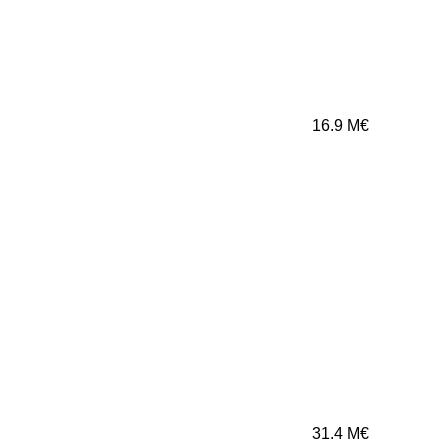
16.9
M€
31.4
M€