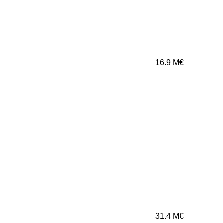
16.9
M€
31.4
M€