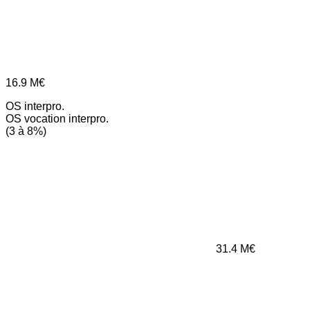
16.9
M€
OS interpro.
OS vocation interpro.
(3 à 8%)
31.4
M€