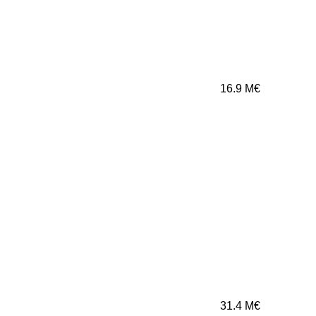
16.9
M€
31.4
M€