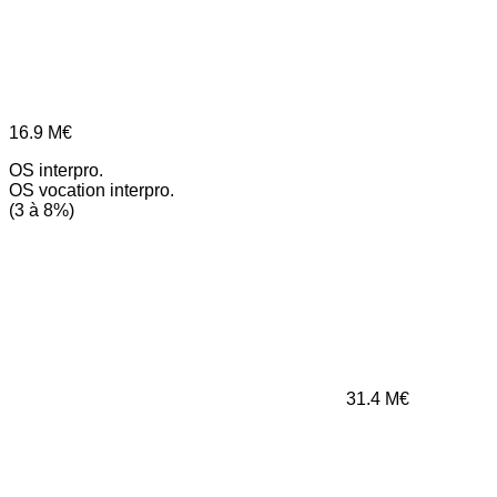
16.9
M€
OS interpro.
OS vocation interpro.
(3 à 8%)
31.4
M€