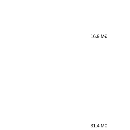
16.9
M€
31.4
M€