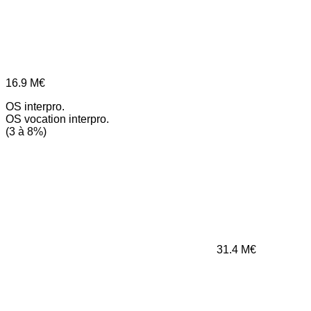
16.9
M€
OS interpro.
OS vocation interpro.
(3 à 8%)
31.4
M€