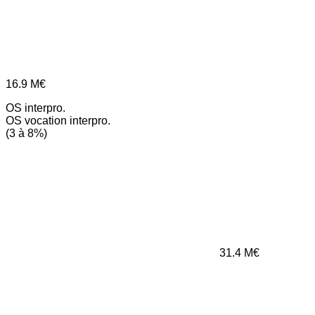
16.9
M€
OS interpro.
OS vocation interpro.
(3 à 8%)
31.4
M€