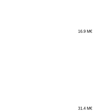
16.9
M€
31.4
M€