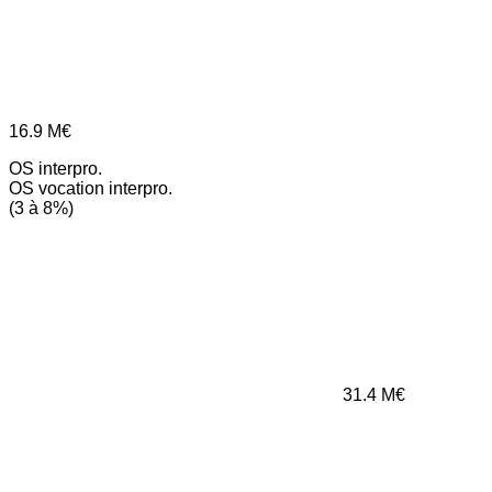
16.9
M€
OS interpro.
OS vocation interpro.
(3 à 8%)
31.4
M€