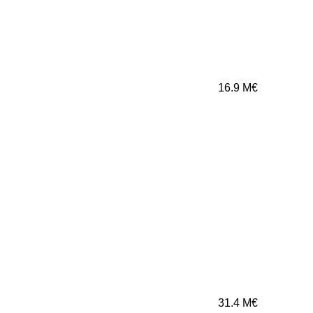
16.9
M€
31.4
M€