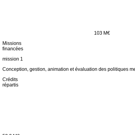
103
M€
Missions
financées
mission 1
Conception, gestion, animation et évaluation des politiques m
Crédits
répartis