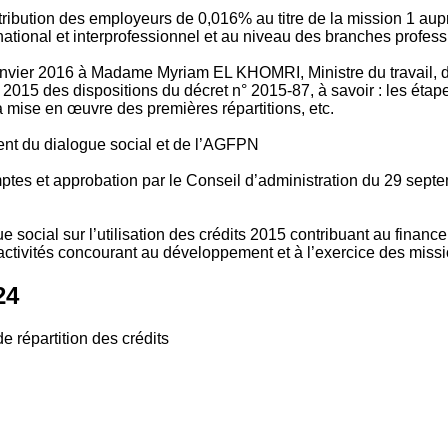
tribution des employeurs de 0,016% au titre de la mission 1 aup
ional et interprofessionnel et au niveau des branches profession
vier 2016 à Madame Myriam EL KHOMRI, Ministre du travail, de l
2015 des dispositions du décret n° 2015-87, à savoir : les ét
 mise en œuvre des premières répartitions, etc.
ment du dialogue social et de l’AGFPN
mptes et approbation par le Conseil d’administration du 29 se
 social sur l’utilisation des crédits 2015 contribuant au financ
ctivités concourant au développement et à l’exercice des missio
24
e répartition des crédits