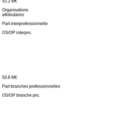
52.2
M€
Organisations
attributaires
Part interprofessionnelle
OS/OP interpro.
50.8
M€
Part branches professionnelles
OS/OP branche pro.