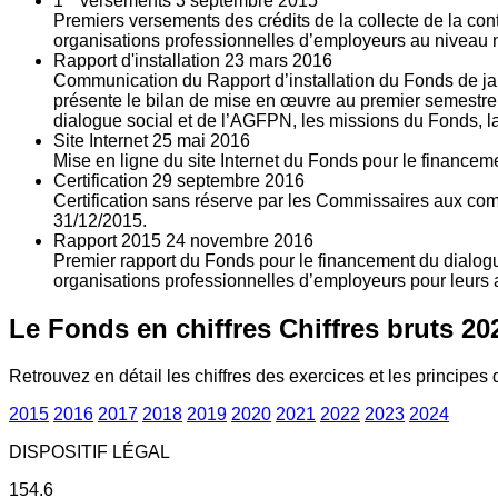
1
versements
3
septembre 2015
Premiers versements des crédits de la collecte de la con
organisations professionnelles d’employeurs au niveau nat
Rapport d'installation
23
mars 2016
Communication du Rapport d’installation du Fonds de jan
présente le bilan de mise en œuvre au premier semestre 
dialogue social et de l’AGFPN, les missions du Fonds, la
Site Internet
25
mai 2016
Mise en ligne du site Internet du Fonds pour le finance
Certification
29
septembre 2016
Certification sans réserve par les Commissaires aux co
31/12/2015.
Rapport 2015
24
novembre 2016
Premier rapport du Fonds pour le financement du dialogue
organisations professionnelles d’employeurs pour leurs a
Le Fonds en chiffres
Chiffres bruts 20
Retrouvez en détail les chiffres des exercices et les principes d
2015
2016
2017
2018
2019
2020
2021
2022
2023
2024
DISPOSITIF LÉGAL
154.6