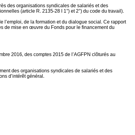
rès des organisations syndicales de salariés et des
nelles (article R. 2135‐28 I 1°) et 2°) du code du travail).
’emploi, de la formation et du dialogue social. Ce rapport
apes de mise en œuvre du Fonds pour le financement du
ptembre 2016, des comptes 2015 de l’AGFPN clôturés au
ement des organisations syndicales de salariés et des
ns d’intérêt général.