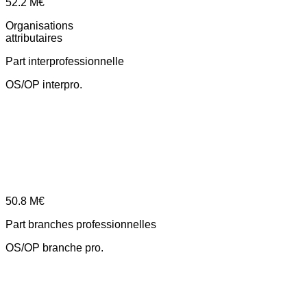
52.2
M€
Organisations
attributaires
Part interprofessionnelle
OS/OP interpro.
50.8
M€
Part branches professionnelles
OS/OP branche pro.