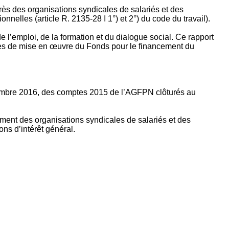
rès des organisations syndicales de salariés et des
nelles (article R. 2135‐28 I 1°) et 2°) du code du travail).
’emploi, de la formation et du dialogue social. Ce rapport
apes de mise en œuvre du Fonds pour le financement du
ptembre 2016, des comptes 2015 de l’AGFPN clôturés au
ement des organisations syndicales de salariés et des
ns d’intérêt général.