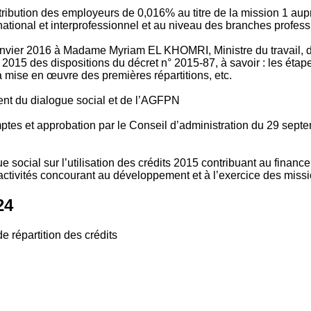
tribution des employeurs de 0,016% au titre de la mission 1 aup
ional et interprofessionnel et au niveau des branches profession
vier 2016 à Madame Myriam EL KHOMRI, Ministre du travail, de l
2015 des dispositions du décret n° 2015-87, à savoir : les ét
 mise en œuvre des premières répartitions, etc.
ment du dialogue social et de l’AGFPN
mptes et approbation par le Conseil d’administration du 29 se
 social sur l’utilisation des crédits 2015 contribuant au financ
ctivités concourant au développement et à l’exercice des missio
24
e répartition des crédits