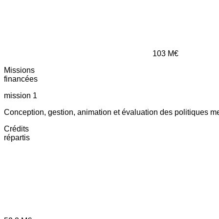
103
M€
Missions
financées
mission 1
Conception, gestion, animation et évaluation des politiques m
Crédits
répartis