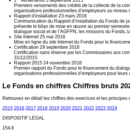
1
versements
3
septembre 2015
Premiers versements des crédits de la collecte de la con
organisations professionnelles d’employeurs au niveau nat
Rapport d'installation
23
mars 2016
Communication du Rapport d’installation du Fonds de jan
présente le bilan de mise en œuvre au premier semestre 
dialogue social et de l’AGFPN, les missions du Fonds, la
Site Internet
25
mai 2016
Mise en ligne du site Internet du Fonds pour le finance
Certification
29
septembre 2016
Certification sans réserve par les Commissaires aux co
31/12/2015.
Rapport 2015
24
novembre 2016
Premier rapport du Fonds pour le financement du dialogue
organisations professionnelles d’employeurs pour leurs a
Le Fonds en chiffres
Chiffres bruts 20
Retrouvez en détail les chiffres des exercices et les principes d
2015
2016
2017
2018
2019
2020
2021
2022
2023
2024
DISPOSITIF LÉGAL
154.6