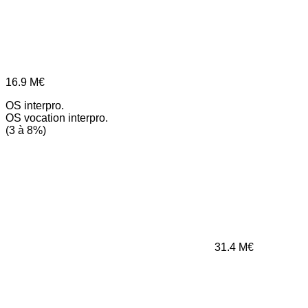
16.9
M€
OS interpro.
OS vocation interpro.
(3 à 8%)
31.4
M€