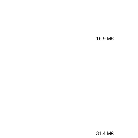
16.9
M€
31.4
M€