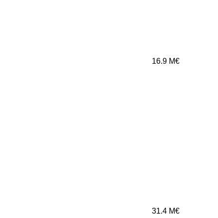
16.9
M€
31.4
M€