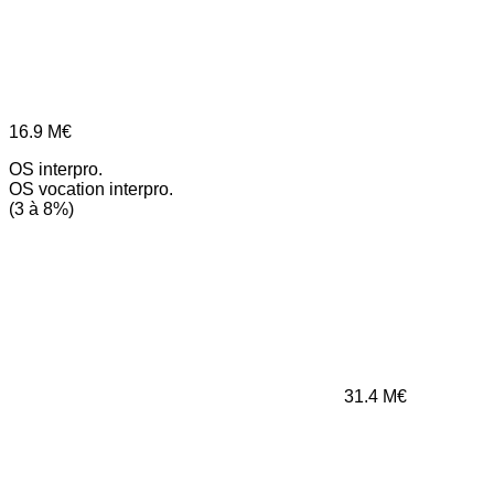
16.9
M€
OS interpro.
OS vocation interpro.
(3 à 8%)
31.4
M€