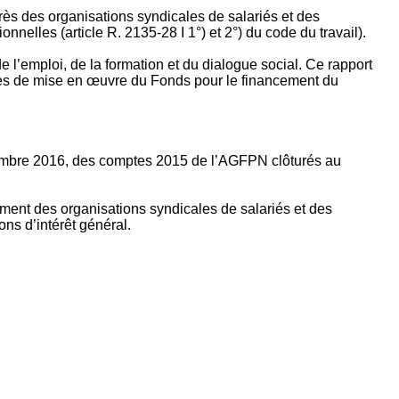
rès des organisations syndicales de salariés et des
nelles (article R. 2135‐28 I 1°) et 2°) du code du travail).
’emploi, de la formation et du dialogue social. Ce rapport
apes de mise en œuvre du Fonds pour le financement du
ptembre 2016, des comptes 2015 de l’AGFPN clôturés au
ement des organisations syndicales de salariés et des
ns d’intérêt général.