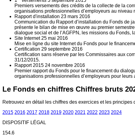
1
versements
3
septembre 2015
Premiers versements des crédits de la collecte de la con
organisations professionnelles d’employeurs au niveau nat
Rapport d'installation
23
mars 2016
Communication du Rapport d’installation du Fonds de jan
présente le bilan de mise en œuvre au premier semestre 
dialogue social et de l’AGFPN, les missions du Fonds, la
Site Internet
25
mai 2016
Mise en ligne du site Internet du Fonds pour le finance
Certification
29
septembre 2016
Certification sans réserve par les Commissaires aux co
31/12/2015.
Rapport 2015
24
novembre 2016
Premier rapport du Fonds pour le financement du dialogue
organisations professionnelles d’employeurs pour leurs a
Le Fonds en chiffres
Chiffres bruts 20
Retrouvez en détail les chiffres des exercices et les principes d
2015
2016
2017
2018
2019
2020
2021
2022
2023
2024
DISPOSITIF LÉGAL
154.6