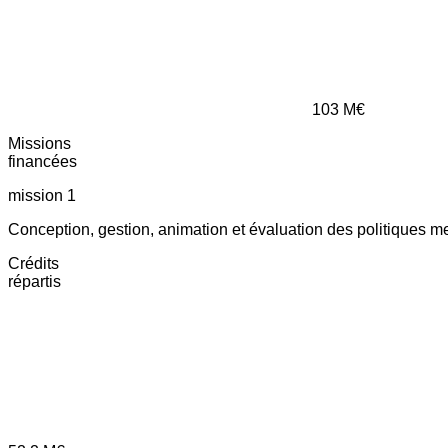
103
M€
Missions
financées
mission 1
Conception, gestion, animation et évaluation des politiques m
Crédits
répartis