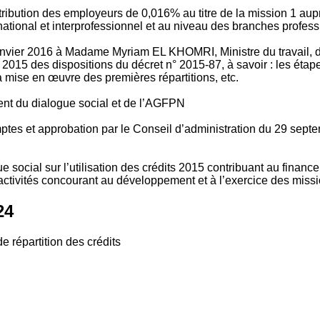
tribution des employeurs de 0,016% au titre de la mission 1 aup
ional et interprofessionnel et au niveau des branches profession
vier 2016 à Madame Myriam EL KHOMRI, Ministre du travail, de l
2015 des dispositions du décret n° 2015-87, à savoir : les ét
 mise en œuvre des premières répartitions, etc.
ment du dialogue social et de l’AGFPN
mptes et approbation par le Conseil d’administration du 29 se
 social sur l’utilisation des crédits 2015 contribuant au financ
ctivités concourant au développement et à l’exercice des missio
24
e répartition des crédits