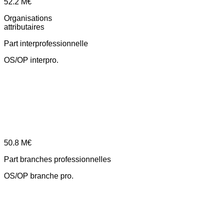
52.2
M€
Organisations
attributaires
Part interprofessionnelle
OS/OP interpro.
50.8
M€
Part branches professionnelles
OS/OP branche pro.