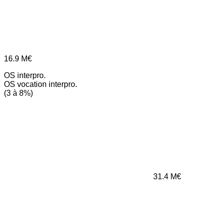
16.9
M€
OS interpro.
OS vocation interpro.
(3 à 8%)
31.4
M€