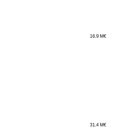
16.9
M€
31.4
M€