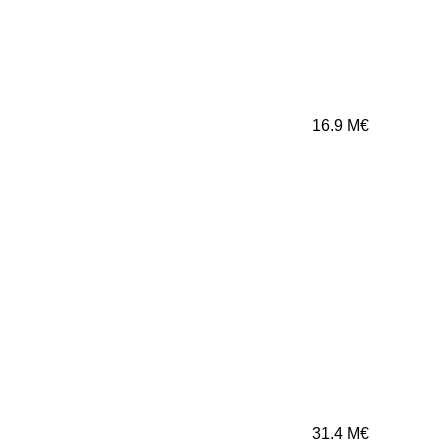
16.9
M€
31.4
M€