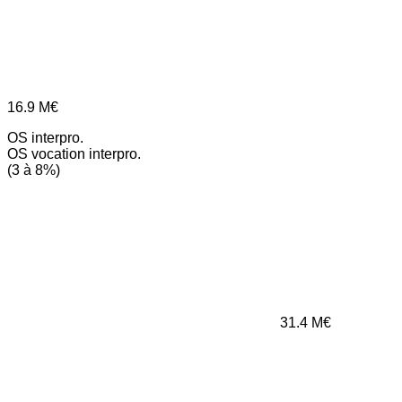
16.9
M€
OS interpro.
OS vocation interpro.
(3 à 8%)
31.4
M€