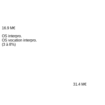
16.9
M€
OS interpro.
OS vocation interpro.
(3 à 8%)
31.4
M€