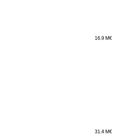
16.9
M€
31.4
M€