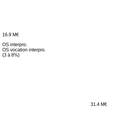
16.9
M€
OS interpro.
OS vocation interpro.
(3 à 8%)
31.4
M€