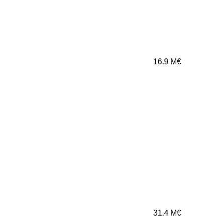
16.9
M€
31.4
M€