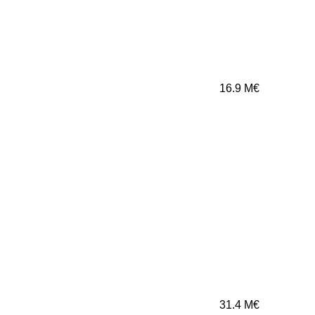
16.9
M€
31.4
M€