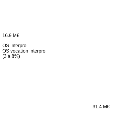
16.9
M€
OS interpro.
OS vocation interpro.
(3 à 8%)
31.4
M€