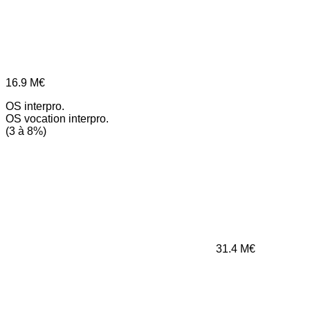
16.9
M€
OS interpro.
OS vocation interpro.
(3 à 8%)
31.4
M€