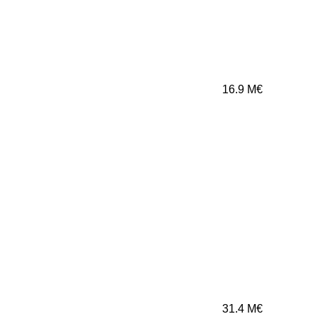
16.9
M€
31.4
M€