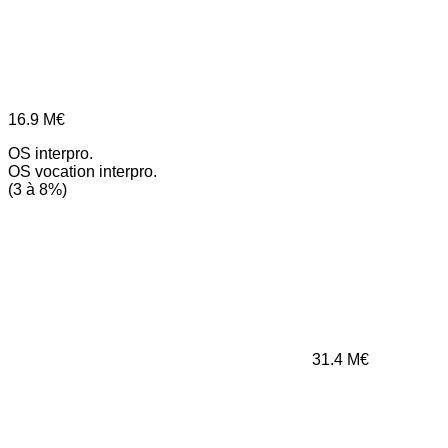
16.9
M€
OS interpro.
OS vocation interpro.
(3 à 8%)
31.4
M€