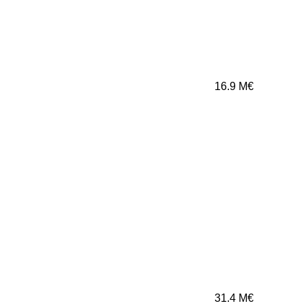
16.9
M€
31.4
M€