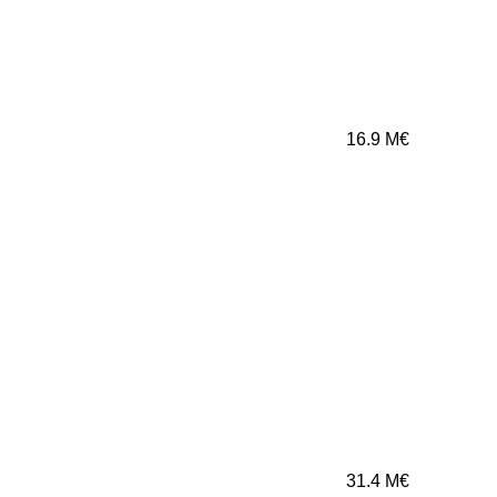
16.9
M€
31.4
M€