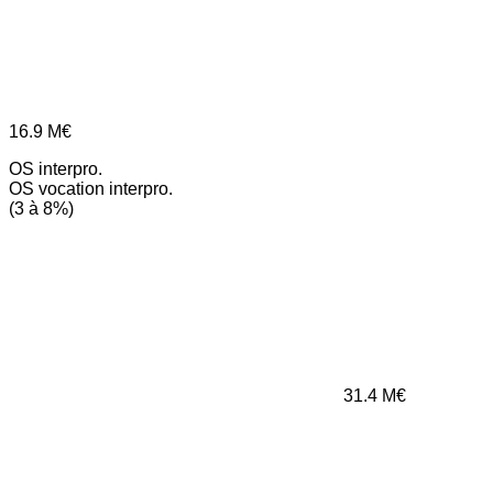
16.9
M€
OS interpro.
OS vocation interpro.
(3 à 8%)
31.4
M€