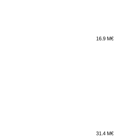
16.9
M€
31.4
M€