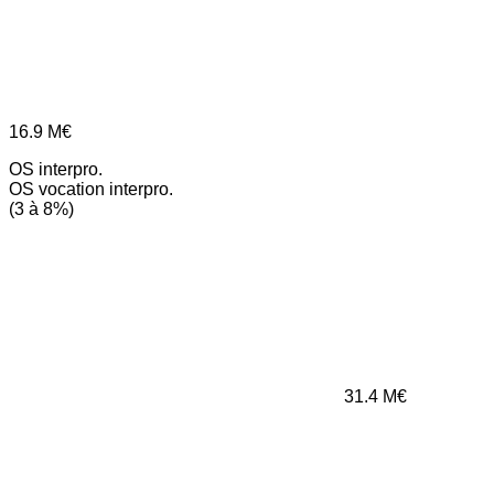
16.9
M€
OS interpro.
OS vocation interpro.
(3 à 8%)
31.4
M€