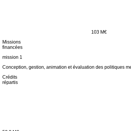
103
M€
Missions
financées
mission 1
Conception, gestion, animation et évaluation des politiques m
Crédits
répartis