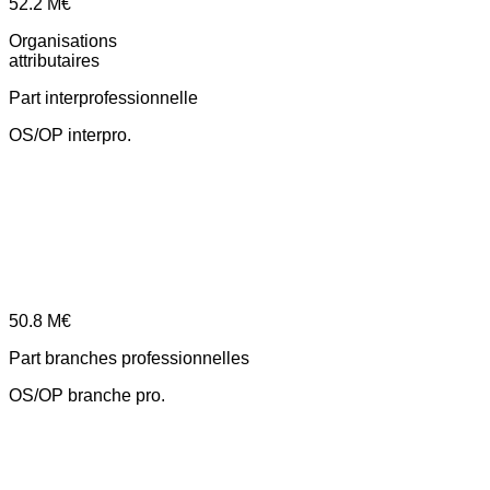
52.2
M€
Organisations
attributaires
Part interprofessionnelle
OS/OP interpro.
50.8
M€
Part branches professionnelles
OS/OP branche pro.