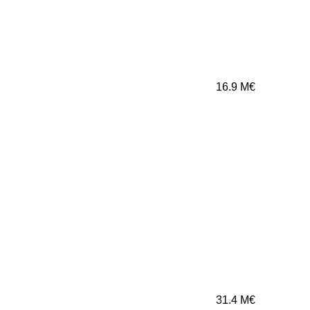
16.9
M€
31.4
M€