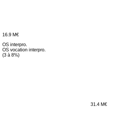
16.9
M€
OS interpro.
OS vocation interpro.
(3 à 8%)
31.4
M€