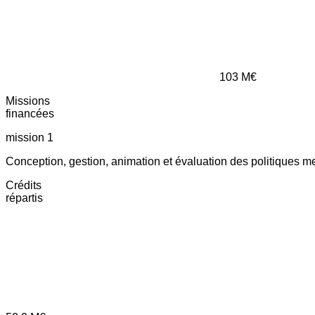
103
M€
Missions
financées
mission 1
Conception, gestion, animation et évaluation des politiques m
Crédits
répartis