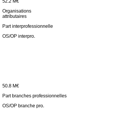
52.2
M€
Organisations
attributaires
Part interprofessionnelle
OS/OP interpro.
50.8
M€
Part branches professionnelles
OS/OP branche pro.