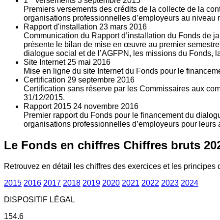
1
versements
3
septembre 2015
Premiers versements des crédits de la collecte de la con
organisations professionnelles d’employeurs au niveau nat
Rapport d'installation
23
mars 2016
Communication du Rapport d’installation du Fonds de jan
présente le bilan de mise en œuvre au premier semestre 
dialogue social et de l’AGFPN, les missions du Fonds, la
Site Internet
25
mai 2016
Mise en ligne du site Internet du Fonds pour le finance
Certification
29
septembre 2016
Certification sans réserve par les Commissaires aux co
31/12/2015.
Rapport 2015
24
novembre 2016
Premier rapport du Fonds pour le financement du dialogue
organisations professionnelles d’employeurs pour leurs a
Le Fonds en chiffres
Chiffres bruts 20
Retrouvez en détail les chiffres des exercices et les principes d
2015
2016
2017
2018
2019
2020
2021
2022
2023
2024
DISPOSITIF LÉGAL
154.6