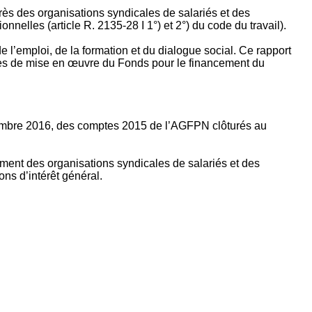
rès des organisations syndicales de salariés et des
nelles (article R. 2135‐28 I 1°) et 2°) du code du travail).
’emploi, de la formation et du dialogue social. Ce rapport
apes de mise en œuvre du Fonds pour le financement du
ptembre 2016, des comptes 2015 de l’AGFPN clôturés au
ement des organisations syndicales de salariés et des
ns d’intérêt général.