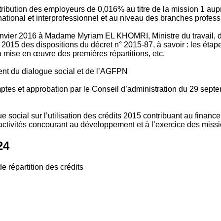
tribution des employeurs de 0,016% au titre de la mission 1 aup
ional et interprofessionnel et au niveau des branches profession
vier 2016 à Madame Myriam EL KHOMRI, Ministre du travail, de l
2015 des dispositions du décret n° 2015-87, à savoir : les ét
 mise en œuvre des premières répartitions, etc.
ment du dialogue social et de l’AGFPN
mptes et approbation par le Conseil d’administration du 29 se
 social sur l’utilisation des crédits 2015 contribuant au financ
ctivités concourant au développement et à l’exercice des missio
24
e répartition des crédits