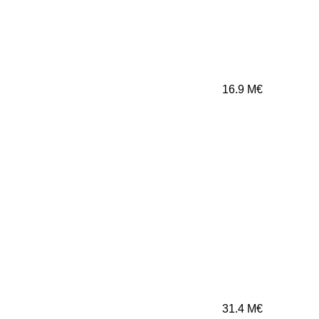
16.9
M€
31.4
M€