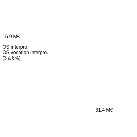
16.9
M€
OS interpro.
OS vocation interpro.
(3 à 8%)
31.4
M€