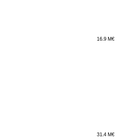
16.9
M€
31.4
M€