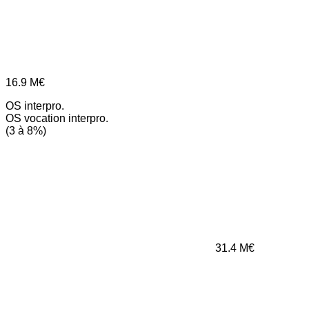
16.9
M€
OS interpro.
OS vocation interpro.
(3 à 8%)
31.4
M€