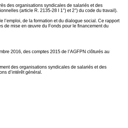
rès des organisations syndicales de salariés et des
nelles (article R. 2135‐28 I 1°) et 2°) du code du travail).
’emploi, de la formation et du dialogue social. Ce rapport
apes de mise en œuvre du Fonds pour le financement du
ptembre 2016, des comptes 2015 de l’AGFPN clôturés au
ement des organisations syndicales de salariés et des
ns d’intérêt général.