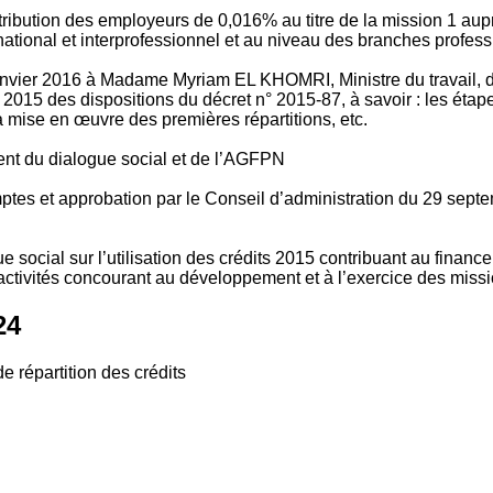
tribution des employeurs de 0,016% au titre de la mission 1 aup
ional et interprofessionnel et au niveau des branches profession
vier 2016 à Madame Myriam EL KHOMRI, Ministre du travail, de l
2015 des dispositions du décret n° 2015-87, à savoir : les ét
 mise en œuvre des premières répartitions, etc.
ment du dialogue social et de l’AGFPN
mptes et approbation par le Conseil d’administration du 29 se
 social sur l’utilisation des crédits 2015 contribuant au financ
ctivités concourant au développement et à l’exercice des missio
24
e répartition des crédits