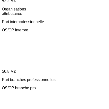
52.2
M€
Organisations
attributaires
Part interprofessionnelle
OS/OP interpro.
50.8
M€
Part branches professionnelles
OS/OP branche pro.