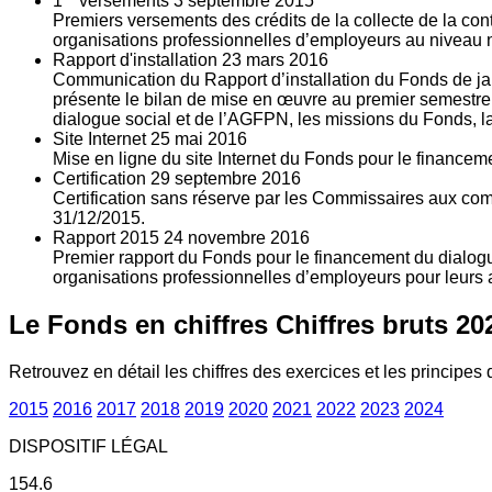
1
versements
3
septembre 2015
Premiers versements des crédits de la collecte de la con
organisations professionnelles d’employeurs au niveau nat
Rapport d'installation
23
mars 2016
Communication du Rapport d’installation du Fonds de jan
présente le bilan de mise en œuvre au premier semestre 
dialogue social et de l’AGFPN, les missions du Fonds, la
Site Internet
25
mai 2016
Mise en ligne du site Internet du Fonds pour le finance
Certification
29
septembre 2016
Certification sans réserve par les Commissaires aux co
31/12/2015.
Rapport 2015
24
novembre 2016
Premier rapport du Fonds pour le financement du dialogue
organisations professionnelles d’employeurs pour leurs a
Le Fonds en chiffres
Chiffres bruts 20
Retrouvez en détail les chiffres des exercices et les principes d
2015
2016
2017
2018
2019
2020
2021
2022
2023
2024
DISPOSITIF LÉGAL
154.6