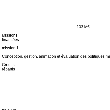
103
M€
Missions
financées
mission 1
Conception, gestion, animation et évaluation des politiques m
Crédits
répartis