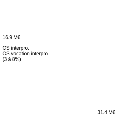
16.9
M€
OS interpro.
OS vocation interpro.
(3 à 8%)
31.4
M€